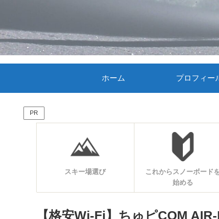
ホーム
プロフィー
PR
スキー場選び
これからスノーボード
始める
【格安Wi-Fi】ちゅピCOM AI