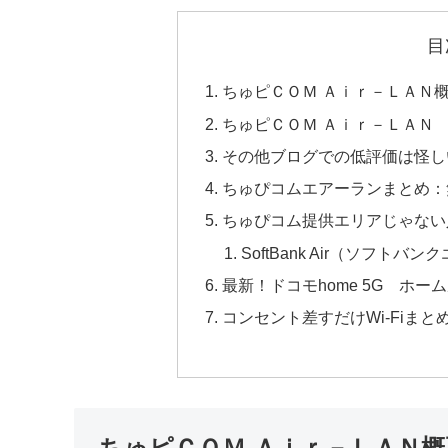
目
ちゅピＣＯＭ Ａｉｒ－ＬＡＮ
ちゅピＣＯＭ Ａｉｒ－ＬＡＮ
その他ブログでの低評価は怪し
ちゅぴコムエアーランまとめ：
ちゅぴコム提供エリアじゃない人は
SoftBank Air（ソフトバ
最新！ドコモhome 5G ホー
コンセント差すだけWi-Fiまと
ちゅピＣＯＭ Ａｉｒ－ＬＡＮ概