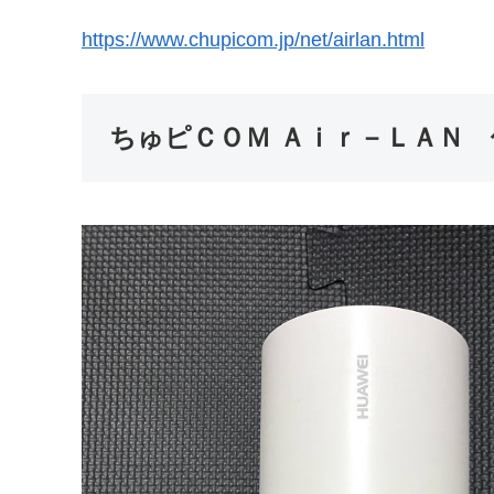
https://www.chupicom.jp/net/airlan.html
ちゅピＣＯＭ Ａｉｒ－ＬＡＮ