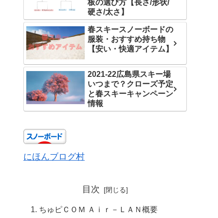
板の選び方【長さ/形状/
硬さ/太さ】
春スキースノーボードの
服装・おすすめ持ち物
【安い・快適アイテム】
2021-22広島県スキー場
いつまで？クローズ予定
と春スキーキャンペーン
情報
にほんブログ村
目次
ちゅピＣＯＭ Ａｉｒ－ＬＡＮ概要